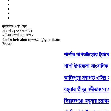
প্রকাশক ও সম্পাদক
মোঃ আরিফুজ্জামান আরিফ
অফিসঃ বাগআঁচড়া, যশোর
ইমেইলঃ
betrabotinews24@gmail.com
শিরোনাম
শার্শার বাগআঁচড়ায় ট্রাকে
শার্শা উপজেলা সাংবাদিক ঐ
কাজিপুরে নবাগত ওসির সঙ্
যমুনার তীব্র নদীভাঙনে হার
সিরাজগঞ্জে যমুনার চরাঞ্চ