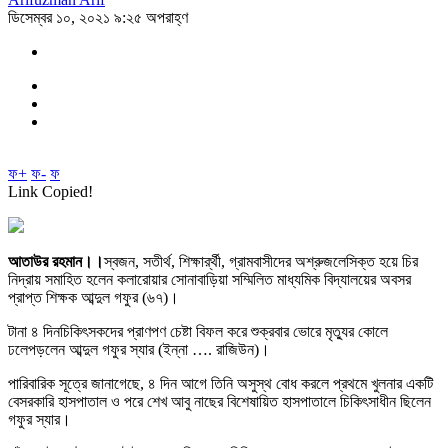
ডিসেম্বর ১০, ২০২১ ৯:২৫ অপরাহ্ণ
ফ+
ফ-
ফ
Link Copied!
আতাউর রহমান।।
স্বজন, সতীর্থ, শিক্ষার্র্থী, গ্রামবাসীদের অশ্রুজলেসিক্ত হয়ে চির
নিদ্রায় সমাহিত হলেন কলারোয়ার সোনাবাড়িয়া সম্মিলিত মাধ্যমিক বিদ্যালয়ের অবসর
প্রাপ্ত শিক্ষক আব্দুল গফুর (৬৭)।
টানা ৪ দিনচিকিৎসকদের প্রাণপণ চেষ্টা বিফল করে শুক্রবার ভোরে মৃত্যুর কোলে
ঢলেপড়লেন আব্দুল গফুর স্যার (ইন্না …. রাজিউন)।
পারিবারিক সূত্রে জানাগেছে, ৪ দিন আগে তিনি অসুস্থ বোধ করলে প্রথমে খুলনার একটি
বেসরকারি হাসপাতাল ও পরে শেখ আবু নাছের বিশেষায়িত হাসপাতালে চিকিৎসাধীন ছিলেন
গফুর স্যার।