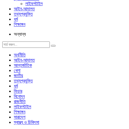
লাইফস্টাইল
আইন-আদালত
তথ্যপ্রযুক্তি
ধর্ম
শিক্ষাঙ্গন
অন্যান্য
অর্থনীতি
আইন-আদালত
আন্তর্জাতিক
খেলা
জাতীয়
তথ্যপ্রযুক্তি
ধর্ম
ফিচার
বিনোদন
রাজনীতি
লাইফস্টাইল
শিক্ষাঙ্গন
সারাদেশ
স্বাস্থ্য ও চিকিৎসা