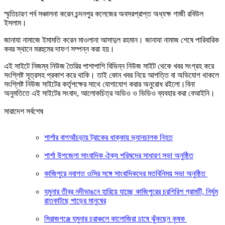
স্মৃতিচারণ পর্ব সঞ্চালনা করেন চন্দনপুর কলেজের অবসরপ্রাপ্ত অধ্যক্ষ গাজী রবিউল
ইসলাম।
জানাযা নামাজে ইমামতি করেন মাওলানা আসাদুল রহমান। জানাযা নামাজ শেষে পারিবারিক
কবর স্থানে মরহুমের দাফণ সম্পন্ন করা হয়।
এই সাইটে নিজম্ব নিউজ তৈরির পাশাপাশি বিভিন্ন নিউজ সাইট থেকে খবর সংগ্রহ করে
সংশ্লিষ্ট সূত্রসহ প্রকাশ করে থাকি। তাই কোন খবর নিয়ে আপত্তি বা অভিযোগ থাকলে
সংশ্লিষ্ট নিউজ সাইটের কর্তৃপক্ষের সাথে যোগাযোগ করার অনুরোধ রইলো।বিনা
অনুমতিতে এই সাইটের সংবাদ, আলোকচিত্র অডিও ও ভিডিও ব্যবহার করা বেআইনি।
সারাদেশ সর্বশেষ
শার্শার বাগআঁচড়ায় ট্রাকের ধাক্কায় ভ্যানচালক নিহত
শার্শা উপজেলা সাংবাদিক ঐক্য পরিষদের সাধারণ সভা অনুষ্ঠিত
কাজিপুরে নবাগত ওসির সঙ্গে সাংবাদিকদের মতবিনিময় সভা অনুষ্ঠিত
যমুনার তীব্র নদীভাঙনে হারিয়ে যাচ্ছে কাজিপুরের চরগিরিশ গ্রামটি, নির্ঘুম
রাতকাটছে পাড়ের মানুষের
সিরাজগঞ্জে যমুনার চরাঞ্চলে কালোজিরা চাষে ঝুঁকছেন কৃষক