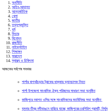
অর্থনীতি
আইন-আদালত
আন্তর্জাতিক
খেলা
জাতীয়
তথ্যপ্রযুক্তি
ধর্ম
ফিচার
বিনোদন
রাজনীতি
লাইফস্টাইল
শিক্ষাঙ্গন
সারাদেশ
স্বাস্থ্য ও চিকিৎসা
আজকের সর্বশেষ সবখবর
শার্শার বাগআঁচড়ায় ট্রাকের ধাক্কায় ভ্যানচালক নিহত
শার্শা উপজেলা সাংবাদিক ঐক্য পরিষদের সাধারণ সভা অনুষ্ঠিত
কাজিপুরে নবাগত ওসির সঙ্গে সাংবাদিকদের মতবিনিময় সভা অনুষ্ঠিত
যমুনার তীব্র নদীভাঙনে হারিয়ে যাচ্ছে কাজিপুরের চরগিরিশ গ্রামটি, নির্ঘুম