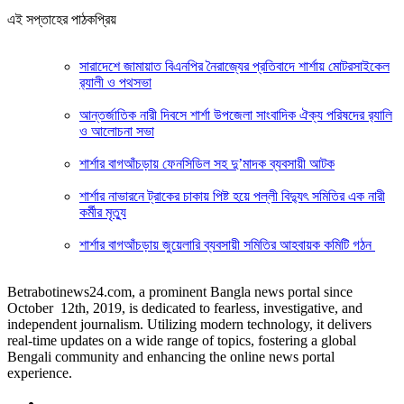
এই সপ্তাহের পাঠকপ্রিয়
সারাদেশে জামায়াত বিএনপির নৈরাজ্যের প্রতিবাদে শার্শায় মোটরসাইকেল
র‍্যালী ও পথসভা
আন্তর্জাতিক নারী দিবসে শার্শা উপজেলা সাংবাদিক ঐক্য পরিষদের র‍্যালি
ও আলোচনা সভা
শার্শার বাগআঁচড়ায় ফেনসিডিল সহ দু’মাদক ব্যবসায়ী আটক
শার্শার নাভারনে ট্রাকের চাকায় পিষ্ট হয়ে পল্লী বিদ্যুৎ সমিতির এক নারী
কর্মীর মৃত্যু
শার্শার বাগআঁচড়ায় জুয়েলারি ব্যবসায়ী সমিতির আহবায়ক কমিটি গঠন
Betrabotinews24.com, a prominent Bangla news portal since
October 12th, 2019, is dedicated to fearless, investigative, and
independent journalism. Utilizing modern technology, it delivers
real-time updates on a wide range of topics, fostering a global
Bengali community and enhancing the online news portal
experience.