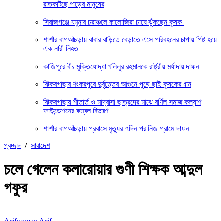
রাতকাটছে পাড়ের মানুষের
সিরাজগঞ্জে যমুনার চরাঞ্চলে কালোজিরা চাষে ঝুঁকছেন কৃষক
শার্শার বাগআঁচড়ায় বাবার বাড়িতে বেড়াতে এসে পরিবহনের চাপায় পিষ্ট হয়ে
এক নারী নিহত
কাজিপুরে বীর মুক্তিযোদ্ধা খলিলুর রহমানকে রাষ্ট্রীয় মর্যাদায় দাফন
ঝিকরগাছার শংকরপুরে দুর্বৃত্তের আগুনে পুড়ে ছাই কৃষকের ধান
ঝিকরগাছায় শীতার্ত ও মাদ্রাসা ছাত্রদের মাঝে বর্ণিল সমাজ কল্যাণ
ফাউন্ডেশনের কম্বল বিতরণ
শার্শার বাগআঁচড়ায় প্রবাসে মৃত্যুর ৭দিন পর নিজ গ্রামে দাফন
প্রচ্ছদ
/
সারাদেশ
চলে গেলেন কলারোয়ার গুণী শিক্ষক আব্দুল
গফুর
Arifuzman Arif