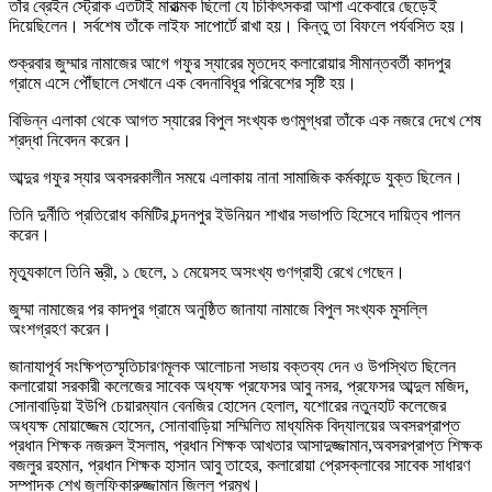
তাঁর ব্রেইন স্ট্রোক এতটাই মারাত্মক ছিলো যে চিকিৎসকরা আশা একেবারে ছেড়েই
দিয়েছিলেন। সর্বশেষ তাঁকে লাইফ সাপোর্টে রাখা হয়। কিন্তু তা বিফলে পর্যবসিত হয়।
শুক্রবার জুম্মার নামাজের আগে গফুর স্যারের মৃতদেহ কলারোয়ার সীমান্তবর্তী কাদপুর
গ্রামে এসে পৌঁছালে সেখানে এক বেদনাবিধূর পরিবেশের সৃষ্টি হয়।
বিভিন্ন এলাকা থেকে আগত স্যারের বিপুল সংখ্যক গুণমুগ্ধরা তাঁকে এক নজরে দেখে শেষ
শ্রদ্ধা নিবেদন করেন।
আব্দুর গফুর স্যার অবসরকালীন সময়ে এলাকায় নানা সামাজিক কর্মকান্ডে যুক্ত ছিলেন।
তিনি দুর্নীতি প্রতিরোধ কমিটির চন্দনপুর ইউনিয়ন শাখার সভাপতি হিসেবে দায়িত্ব পালন
করেন।
মৃত্যুকালে তিনি স্ত্রী, ১ ছেলে, ১ মেয়েসহ অসংখ্য গুণগ্রাহী রেখে গেছেন।
জুম্মা নামাজের পর কাদপুর গ্রামে অনুষ্ঠিত জানাযা নামাজে বিপুল সংখ্যক মুসল্লি
অংশগ্রহণ করেন।
জানাযাপূর্ব সংক্ষিপ্তস্মৃতিচারণমূলক আলোচনা সভায় বক্তব্য দেন ও উপস্থিত ছিলেন
কলারোয়া সরকারী কলেজের সাবেক অধ্যক্ষ প্রফেসর আবু নসর, প্রফেসর আব্দুল মজিদ,
সোনাবাড়িয়া ইউপি চেয়ারম্যান বেনজির হোসেন হেলাল, যশোরের নতুনহাট কলেজের
অধ্যক্ষ মোয়াজ্জেম হোসেন, সোনাবাড়িয়া সম্মিলিত মাধ্যমিক বিদ্যালয়ের অবসরপ্রাপ্ত
প্রধান শিক্ষক নজরুল ইসলাম, প্রধান শিক্ষক আখতার আসাদুজ্জামান,অবসরপ্রাপ্ত শিক্ষক
বজলুর রহমান, প্রধান শিক্ষক হাসান আবু তাহের, কলারোয়া প্রেসক্লাবের সাবেক সাধারণ
সম্পাদক শেখ জুলফিকারুজ্জামান জিল্লু প্রমুখ।