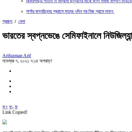
ঝিকরগাছায় শীতার্ত ও মাদ্রাসা ছাত্রদের মাঝে বর্ণিল সমাজ কল্যাণ ফাউন্
শার্শার বাগআঁচড়ায় প্রবাসে মৃত্যুর ৭দিন পর নিজ গ্রামে দাফন
প্রচ্ছদ
/
খেলা
ভারতের স্বপ্নভেঙে সেমিফাইনালে নিউজিল্যান
Arifuzman Arif
নভেম্বর ৭, ২০২১ ৭:১৪ অপরাহ্ণ
ফ+
ফ-
ফ
Link Copied!