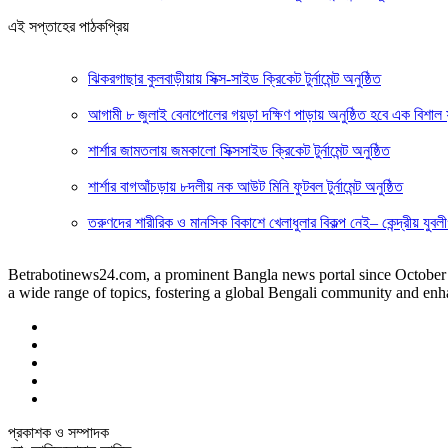
এই সপ্তাহের পাঠকপ্রিয়
ঝিকরগাছার কুলবাড়ীয়ায় সিক্স-সাইড ক্রিকেট টুর্নামেন্ট অনুষ্ঠিত
আগামী ৮ জুলাই বেনাপোলের গয়ড়া দক্ষিণ পাড়ায় অনুষ্ঠিত হবে এক বিশাল 
শার্শার জামতলায় জমকালো সিক্সসাইড ক্রিকেট টুর্নামেন্ট অনুষ্ঠিত
শার্শার বাগআঁচড়ায় ৮দলীয় নক আউট মিনি ফুটবল টুর্নামেন্ট অনুষ্ঠিত
তরুণদের শারীরিক ও মানসিক বিকাশে খেলাধুলার বিকল্প নেই– কেন্দ্রীয় যু
Betrabotinews24.com, a prominent Bangla news portal since October 12t
a wide range of topics, fostering a global Bengali community and enh
প্রকাশক ও সম্পাদক