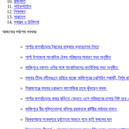
রাজনীতি
লাইফস্টাইল
শিক্ষাঙ্গন
সারাদেশ
স্বাস্থ্য ও চিকিৎসা
আজকের সর্বশেষ সবখবর
শার্শার বাগআঁচড়ায় ট্রাকের ধাক্কায় ভ্যানচালক নিহত
শার্শা উপজেলা সাংবাদিক ঐক্য পরিষদের সাধারণ সভা অনুষ্ঠিত
কাজিপুরে নবাগত ওসির সঙ্গে সাংবাদিকদের মতবিনিময় সভা অনুষ্ঠিত
যমুনার তীব্র নদীভাঙনে হারিয়ে যাচ্ছে কাজিপুরের চরগিরিশ গ্রামটি, নির্ঘুম
সিরাজগঞ্জে যমুনার চরাঞ্চলে কালোজিরা চাষে ঝুঁকছেন কৃষক
শার্শার বাগআঁচড়ায় বাবার বাড়িতে বেড়াতে এসে পরিবহনের চাপায় পিষ্ট হয়ে
কাজিপুরে বীর মুক্তিযোদ্ধা খলিলুর রহমানকে রাষ্ট্রীয় মর্যাদায় দাফন
ঝিকরগাছার শংকরপুরে দুর্বৃত্তের আগুনে পুড়ে ছাই কৃষকের ধান