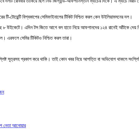
ে দলটি রোববার তাকিয়ে ছিল নিউ জিল্যান্ড-আফগানিস্তান ম্যাচের দিকে। এ ম্যাচে বিরাট কোহ
ারের টি-টোয়েন্টি বিশ্বকাপের সেমিফাইনালের টিকিট নিশ্চিত করল কেন উইলিয়ামসনের দল।
 জিতেছে ৮ উইকেটে। এদিন টস জিতে আগে বল হাতে নিয়ে আফগানদের ১২৪ রানেই আঁটকে দেয়
দল। এরফলে সেমির টিকিটও নিশ্চিত করল তারা।
শ্লিষ্ট সূত্রসহ প্রকাশ করে থাকি। তাই কোন খবর নিয়ে আপত্তি বা অভিযোগ থাকলে সংশ্লি
োজন
বলীগ নেতা আনোয়ার