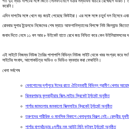
গত দুই ম্যাচ দাপটের সঙ্গে জিতে সেমিফাইনালে ওঠার সম্ভাবনা বাঁচিয়ে রেখেছিল ভারত। তব
করেনি।
এদিন দাপটের সঙ্গে খেলে বড় জয়ই পেয়েছে কিউইরা। এর সঙ্গে সঙ্গে চতুর্থ দল হিসেবে এব
রোববার সুপার টুয়েলভে নিজেদের শেষ ম্যাচে আফগানিস্তানের বিপক্ষে নিউ জিল্যান্ড
জবাব দিতে নেমে ১১ বল আর ৮ উইকেট হাতে রেখে জয় নিশ্চিত করে কেন উইলিয়ামসনের 
এই সাইটে নিজম্ব নিউজ তৈরির পাশাপাশি বিভিন্ন নিউজ সাইট থেকে খবর সংগ্রহ করে সং
সাইটের সংবাদ, আলোকচিত্র অডিও ও ভিডিও ব্যবহার করা বেআইনি।
খেলা সর্বশেষ
বেনাপোলের দূর্গাপুরে ঈদের রাতে ঐতিহ্যবাহী বিভিন্ন গ্রামীণ খেলার আয়
ঝিকরগাছার কুলবাড়ীয়ায় সিক্স-সাইড ক্রিকেট টুর্নামেন্ট অনুষ্ঠিত
শার্শার জামতলায় জমকালো সিক্সসাইড ক্রিকেট টুর্নামেন্ট অনুষ্ঠিত
তরুণদের শারীরিক ও মানসিক বিকাশে খেলাধুলার বিকল্প নেই– কেন্দ্রীয় যু
শার্শার বাগআঁচড়ায় ৮দলীয় নক আউট মিনি ফুটবল টুর্নামেন্ট অনুষ্ঠিত