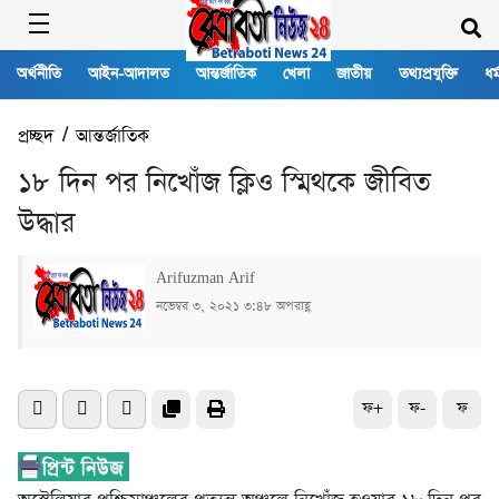
অর্থনীতি
আইন-আদালত
আন্তর্জাতিক
খেলা
জাতীয়
তথ্যপ্রযুক্তি
ধর্
প্রচ্ছদ
/
আন্তর্জাতিক
১৮ দিন পর নিখোঁজ ক্লিও স্মিথকে জীবিত
উদ্ধার
Arifuzman Arif
নভেম্বর ৩, ২০২১ ৩:৪৮ অপরাহ্ণ
ফ+
ফ-
ফ