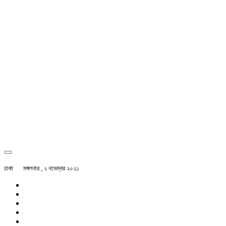
ঢাকা
মঙ্গলবার , ২ নভেম্বর ২০২১