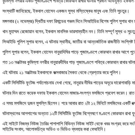
কুমিল্লা নগরীর একটি পূজামণ্ডপে পবিত্র কোরআন রাখার ঘটনায় প্রধান অভিযুক্ত ইকবা
সংস্থাটি জানিয়েছে, ইকবাল হোসেন একজন সুস্থ মস্তিষ্কের মানুষ এবং তিনি সুচতুর।
মঙ্গলবার (২ নভেম্বর) দ্বিতীয় দফা রিমান্ডের পঞ্চম দিনে সিআইডির বিশেষ পুলিশ সুপার খ
খান মুহাম্মদ রেজোয়ান বলেন, ইকবাল মানসিক ভারসাম্যহীন নন। তিনি সম্পূর্ণ সুস্থ ও সুচ
সিআইডি পুলিশ সুপার বলেন, এ ঘটনায় স্থানীয়, জাতীয় বা আন্তর্জাতিক রাজনীতি সংশ্লিষ্ট 
পুলিশ সুপার বলেন, ইকবাল হোসেন নানুয়াদিঘির পাড়ে পূজামণ্ডপে কোরআন রাখার আগে পু
গত ১৩ অক্টোবর কুমিল্লা নগরীর নানুয়ারদীঘির পাড় পূজামণ্ডপে পবিত্র কোরআন রাখার ঘটন
এই ঘটনায় ২১ অক্টোবর ইকবালকে কক্সবাজার সৈকত থেকে গ্রেপ্তার করে পুলিশ।
একটি সিসিটিভি ফুটেজ পর্যালোচনায় দেখা গেছে, নানুয়ার দীঘির পাড়ের অদূরে দারোগাব
ঘটনার দিন রাতে কয়েক দফায় ইকবাল হোসেন মাজার-সংলগ্ন মসজিদে প্রবেশ করেন। রাত
এ সময় মসজিদে দুজন মুসল্লি ছিলেন। পরে আবার রাত ২টা ১২ মিনিটে মসজিদের একটি বক
ঘটনাস্থলের আশপাশের অন্তত ১২টি সিসিটিভি ফুটেজ বিশ্লেষণে মণ্ডপে কোরআন রাখা যু
এই সাইটে নিজম্ব নিউজ তৈরির পাশাপাশি বিভিন্ন নিউজ সাইট থেকে খবর সংগ্রহ করে সং
সাইটের সংবাদ, আলোকচিত্র অডিও ও ভিডিও ব্যবহার করা বেআইনি।