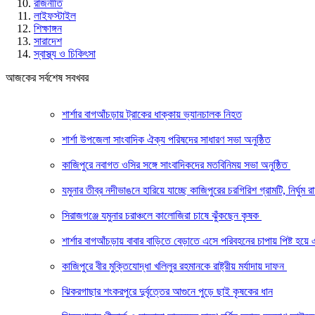
রাজনীতি
লাইফস্টাইল
শিক্ষাঙ্গন
সারাদেশ
স্বাস্থ্য ও চিকিৎসা
আজকের সর্বশেষ সবখবর
শার্শার বাগআঁচড়ায় ট্রাকের ধাক্কায় ভ্যানচালক নিহত
শার্শা উপজেলা সাংবাদিক ঐক্য পরিষদের সাধারণ সভা অনুষ্ঠিত
কাজিপুরে নবাগত ওসির সঙ্গে সাংবাদিকদের মতবিনিময় সভা অনুষ্ঠিত
যমুনার তীব্র নদীভাঙনে হারিয়ে যাচ্ছে কাজিপুরের চরগিরিশ গ্রামটি, নির্ঘুম
সিরাজগঞ্জে যমুনার চরাঞ্চলে কালোজিরা চাষে ঝুঁকছেন কৃষক
শার্শার বাগআঁচড়ায় বাবার বাড়িতে বেড়াতে এসে পরিবহনের চাপায় পিষ্ট হয়ে
কাজিপুরে বীর মুক্তিযোদ্ধা খলিলুর রহমানকে রাষ্ট্রীয় মর্যাদায় দাফন
ঝিকরগাছার শংকরপুরে দুর্বৃত্তের আগুনে পুড়ে ছাই কৃষকের ধান