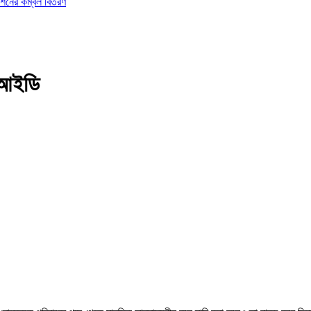
ডেশনের কম্বল বিতরণ
িআইডি