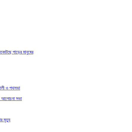
 রাতকাটছে পাড়ের মানুষের
্যালী ও পথসভা
ি ও আলোচনা সভা
র মৃত্যু