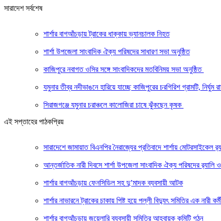
সারাদেশ সর্বশেষ
শার্শার বাগআঁচড়ায় ট্রাকের ধাক্কায় ভ্যানচালক নিহত
শার্শা উপজেলা সাংবাদিক ঐক্য পরিষদের সাধারণ সভা অনুষ্ঠিত
কাজিপুরে নবাগত ওসির সঙ্গে সাংবাদিকদের মতবিনিময় সভা অনুষ্ঠিত
যমুনার তীব্র নদীভাঙনে হারিয়ে যাচ্ছে কাজিপুরের চরগিরিশ গ্রামটি, নির্ঘুম
সিরাজগঞ্জে যমুনার চরাঞ্চলে কালোজিরা চাষে ঝুঁকছেন কৃষক
এই সপ্তাহের পাঠকপ্রিয়
সারাদেশে জামায়াত বিএনপির নৈরাজ্যের প্রতিবাদে শার্শায় মোটরসাইকেল র‍
আন্তর্জাতিক নারী দিবসে শার্শা উপজেলা সাংবাদিক ঐক্য পরিষদের র‍্যাল
শার্শার বাগআঁচড়ায় ফেনসিডিল সহ দু’মাদক ব্যবসায়ী আটক
শার্শার নাভারনে ট্রাকের চাকায় পিষ্ট হয়ে পল্লী বিদ্যুৎ সমিতির এক নারী কর্মী
শার্শার বাগআঁচড়ায় জুয়েলারি ব্যবসায়ী সমিতির আহবায়ক কমিটি গঠন