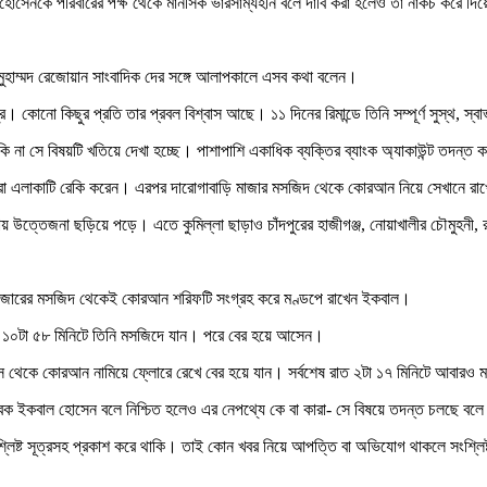
ল হোসেনকে পরিবারের পক্ষ থেকে মানসিক ভারসাম্যহীন বলে দাবি করা হলেও তা নাকচ করে 
ান মুহাম্মদ রেজোয়ান সাংবাদিক দের সঙ্গে আলাপকালে এসব কথা বলেন।
তুর। কোনো কিছুর প্রতি তার প্রবল বিশ্বাস আছে। ১১ দিনের রিমান্ডে তিনি সম্পূর্ণ সুস্থ, 
কি না সে বিষয়টি খতিয়ে দেখা হচ্ছে। পাশাপাশি একাধিক ব্যক্তির ব্যাংক অ্যাকাউন্ট তদন্ত 
রো এলাকাটি রেকি করেন। এরপর দারোগাবাড়ি মাজার মসজিদ থেকে কোরআন নিয়ে সেখানে রাখেন
ায় উত্তেজনা ছড়িয়ে পড়ে। এতে কুমিল্লা ছাড়াও চাঁদপুরের হাজীগঞ্জ, নোয়াখালীর চৌমুহনী, র
াড়ি মাজারের মসজিদ থেকেই কোরআন শরিফটি সংগ্রহ করে মণ্ডপে রাখেন ইকবাল।
 ১০টা ৫৮ মিনিটে তিনি মসজিদে যান। পরে বের হয়ে আসেন।
্স থেকে কোরআন নামিয়ে ফ্লোরে রেখে বের হয়ে যান। সর্বশেষ রাত ২টা ১৭ মিনিটে আবার
বক ইকবাল হোসেন বলে নিশ্চিত হলেও এর নেপথ্যে কে বা কারা- সে বিষয়ে তদন্ত চলছে বলে
শ্লিষ্ট সূত্রসহ প্রকাশ করে থাকি। তাই কোন খবর নিয়ে আপত্তি বা অভিযোগ থাকলে সংশ্লি