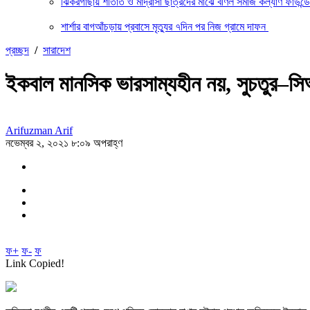
ঝিকরগাছায় শীতার্ত ও মাদ্রাসা ছাত্রদের মাঝে বর্ণিল সমাজ কল্যাণ ফাউন্
শার্শার বাগআঁচড়ায় প্রবাসে মৃত্যুর ৭দিন পর নিজ গ্রামে দাফন
প্রচ্ছদ
/
সারাদেশ
ইকবাল মানসিক ভারসাম্যহীন নয়, সুচতুর–স
Arifuzman Arif
নভেম্বর ২, ২০২১ ৮:০৯ অপরাহ্ণ
ফ+
ফ-
ফ
Link Copied!