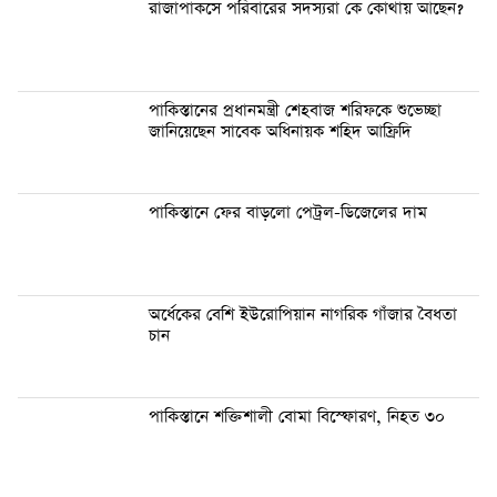
রাজাপাকসে পরিবারের সদস্যরা কে কোথায় আছেন?
পাকিস্তানের প্রধানমন্ত্রী শেহবাজ শরিফকে শুভেচ্ছা
জানিয়েছেন সাবেক অধিনায়ক শহিদ আফ্রিদি
পাকিস্তানে ফের বাড়লো পেট্রল-ডিজেলের দাম
অর্ধেকের বেশি ইউরোপিয়ান নাগরিক গাঁজার বৈধতা
চান
পাকিস্তানে শক্তিশালী বোমা বিস্ফোরণ, নিহত ৩০