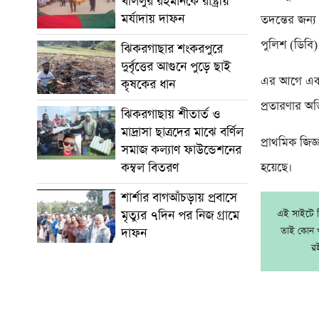
খলিলুর রহমানকে রাষ্ট্রীয়
মর্যাদায় দাফন
তদন্তের জন্য
পুলিশ (ডিবি)
ঝিকরগাছার শংকরপুরে
দুর্বৃত্তের আগুনে পুড়ে ছাই
এর আগে এক ভ
কৃষকের ধান
প্রতারণার অ
ঝিকরগাছায় শীতার্ত ও
মাদ্রাসা ছাত্রদের মাঝে বর্ণিল
প্রাথমিক জিজ
সমাজ কল্যাণ ফাউন্ডেশনের
কম্বল বিতরণ
হয়েছে।
শার্শার বাগআঁচড়ায় প্রবাসে
মৃত্যুর ৭দিন পর নিজ গ্রামে
এই সাইটে নি
তাই কোন খ
দাফন
র