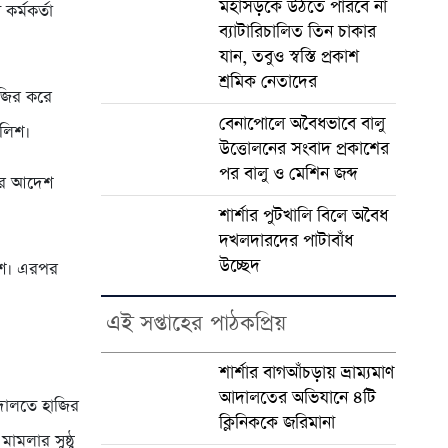
মহাসড়কে উঠতে পারবে না
কর্মকর্তা
ব্যাটারিচালিত তিন চাকার
যান, তবুও স্বস্তি প্রকাশ
শ্রমিক নেতাদের
াজির করে
বেনাপোলে অবৈধভাবে বালু
ুলিশ।
উত্তোলনের সংবাদ প্রকাশের
পর বালু ও মেশিন জব্দ
নোর আদেশ
শার্শার পুটখালি বিলে অবৈধ
দখলদারদের পাটাবাঁধ
উচ্ছেদ
িশ। এরপর
এই সপ্তাহের পাঠকপ্রিয়
শার্শার বাগআঁচড়ায় ভ্রাম্যমাণ
আদালতের অভিযানে ৪টি
দালতে হাজির
ক্লিনিককে জরিমানা
মলার সুষ্ঠু