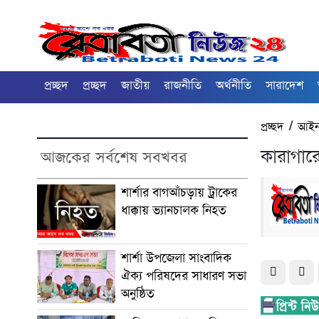
প্রচ্ছদ
প্রচ্ছদ
জাতীয়
রাজনীতি
অর্থনীতি
সারাদেশ
প্রচ্ছদ
/
আইন
কারাগার
আজকের সর্বশেষ সবখবর
শার্শার বাগআঁচড়ায় ট্রাকের
ধাক্কায় ভ্যানচালক নিহত
শার্শা উপজেলা সাংবাদিক
ঐক্য পরিষদের সাধারণ সভা
অনুষ্ঠিত