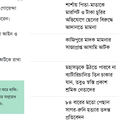
শার্শায় পিতা-মাতাকে
 গোয়েন্দা
মারপিট ও টাকা চুরির
করেন।
অভিযোগে ছেলের বিরুদ্ধে
আদালতে মামলা
্তা আইন ও
কাজিপুরে মাদক মামলার
সাজাপ্রাপ্ত আসামি আটক
য আটকে রাখা
মহাসড়কে উঠতে পারবে না
ব্যাটারিচালিত তিন চাকার
যান, তবুও স্বস্তি প্রকাশ
শ্রমিক নেতাদের
াশ করে থাকি।
রার অনুরোধ
৮৪ বারের মতো পেছাল
ি।
সাগর-রুনি হত্যার তদন্ত
প্রতিবেদন