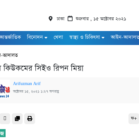
ঢাকা
শুক্রবার , ১৫ অক্টোবর ২০২১
আন্তর্জাতিক
বিনোদন
খেলা
স্বাস্থ্য ও চিকিৎসা
আইন-আদাল
-আদালত
ে কিউকমের সিইও রিপন মিয়া
Arifuzman Arif
অক্টোবর ১৫, ২০২১ ১:২৭ অপরাহ্ণ
ফ+