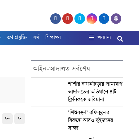
ত
তথ্যপ্রযুক্তি
ধর্ম
শিক্ষাঙ্গন
অন্যান্য
আইন-আদালত সর্বশেষ
শার্শার বাগআঁচড়ায় ভ্রাম্যমাণ
আদালতের অভিযানে ৪টি
ক্লিনিককে জরিমানা
‘শিশুবক্তা’ রফিকুলের
ফ-
ফ
বিরুদ্ধে আরও দুইজনের
সাক্ষ্য