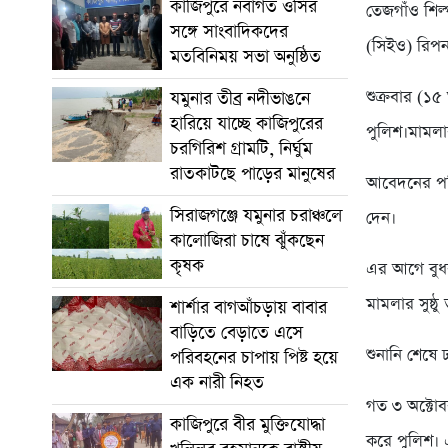
কাজিপুরে নবাগত ওসির
তেজগাঁও শিল্প
সঙ্গে সাংবাদিকদের
(সিইও) রিপ
মতবিনিময় সভা অনুষ্ঠিত
শুক্রবার (১
যমুনার তীব্র নদীভাঙনে
হারিয়ে যাচ্ছে কাজিপুরের
পুলিশ।মামলা
চরগিরিশ গ্রামটি, নির্ঘুম
রাতকাটছে পাড়ের মানুষের
আবেদনের পরি
সিরাজগঞ্জে যমুনার চরাঞ্চলে
দেন।
কালোজিরা চাষে ঝুঁকছেন
কৃষক
এর আগে বুধ
মামলার সুষ্ঠ
শার্শার বাগআঁচড়ায় বাবার
বাড়িতে বেড়াতে এসে
শুনানি শেষে
পরিবহনের চাপায় পিষ্ট হয়ে
এক নারী নিহত
গত ৩ অক্টোব
কাজিপুরে বীর মুক্তিযোদ্ধা
করে পুলিশ। 