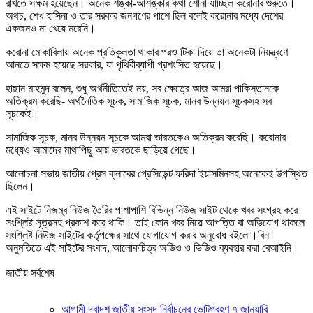
রাখতে সক্ষম হয়েছেন। অনেক শঙ্কা-আশঙ্কার কথা শোনা যাচ্ছিল করোনার শুরুতে।
অথচ, শেখ হাসিনা ও তার সরকার জনগণের পাশে ছিল বলেই করোনার মধ্যে দেশের
একজনও না খেয়ে মরেনি।
করোনা মোকাবিলায় অনেক প্রতিকূলতা থাকার পরও টিকা দিয়ে তা অনেকটা নিয়ন্ত্রণে
আনতে সক্ষম হয়েছে সরকার, যা পৃথিবীব্যাপী প্রশংসিত হয়েছে।
হাছান মাহমুদ বলেন, শুধু অর্থনীতিতেই নয়, সব ক্ষেত্রে আজ আমরা পাকিস্তানকে
অতিক্রম করেছি- অর্থনৈতিক সূচক, সামাজিক সূচক, মানব উন্নয়ন সূচকসহ সব
সূচকেই।
সামাজিক সূচক, মানব উন্নয়ন সূচকে আমরা ভারতকেও অতিক্রম করেছি। করোনার
মধ্যেও আমাদের মাথাপিছু আয় ভারতকে ছাড়িয়ে গেছে।
আলোচনা সভায় জাতীয় প্রেস ক্লাবের প্রেসিডেন্ট ফরিদা ইয়াসমিনসহ অনেকেই উপস্থিত
ছিলেন।
এই সাইটে নিজম্ব নিউজ তৈরির পাশাপাশি বিভিন্ন নিউজ সাইট থেকে খবর সংগ্রহ করে
সংশ্লিষ্ট সূত্রসহ প্রকাশ করে থাকি। তাই কোন খবর নিয়ে আপত্তি বা অভিযোগ থাকলে
সংশ্লিষ্ট নিউজ সাইটের কর্তৃপক্ষের সাথে যোগাযোগ করার অনুরোধ রইলো।বিনা
অনুমতিতে এই সাইটের সংবাদ, আলোকচিত্র অডিও ও ভিডিও ব্যবহার করা বেআইনি।
জাতীয় সর্বশেষ
আগামী দ্বাদশ জাতীয় সংসদ নির্বাচনের ভোটগ্রহণ ৭ জানুয়ারি