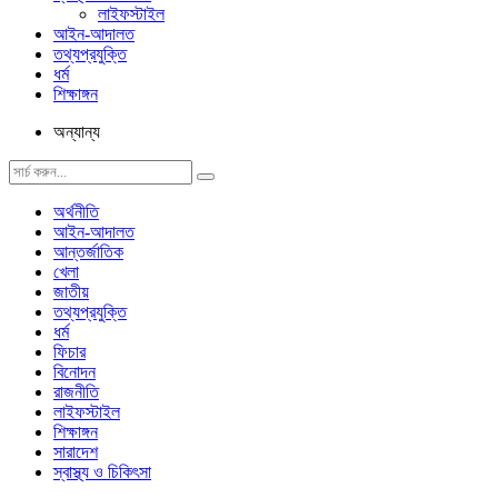
লাইফস্টাইল
আইন-আদালত
তথ্যপ্রযুক্তি
ধর্ম
শিক্ষাঙ্গন
অন্যান্য
অর্থনীতি
আইন-আদালত
আন্তর্জাতিক
খেলা
জাতীয়
তথ্যপ্রযুক্তি
ধর্ম
ফিচার
বিনোদন
রাজনীতি
লাইফস্টাইল
শিক্ষাঙ্গন
সারাদেশ
স্বাস্থ্য ও চিকিৎসা