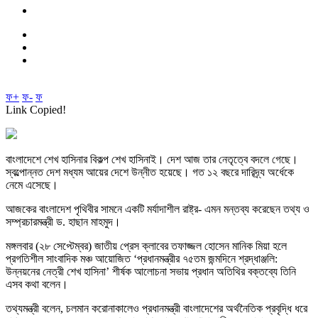
ফ+
ফ-
ফ
Link Copied!
বাংলাদেশে শেখ হাসিনার বিকল্প শেখ হাসিনাই। দেশ আজ তার নেতৃত্বে বদলে গেছে।
স্বল্পোন্নত দেশ মধ্যম আয়ের দেশে উন্নীত হয়েছে। গত ১২ বছরে দারিদ্র্য অর্ধেকে
নেমে এসেছে।
আজকের বাংলাদেশ পৃথিবীর সামনে একটি মর্যাদাশীল রাষ্ট্র- এমন মন্তব্য করেছেন তথ্য ও
সম্প্রচারমন্ত্রী ড. হাছান মাহমুদ।
মঙ্গলবার (২৮ সেপ্টেম্বর) জাতীয় প্রেস ক্লাবের তফাজ্জল হোসেন মানিক মিয়া হলে
প্রগতিশীল সাংবাদিক মঞ্চ আয়োজিত ‘প্রধানমন্ত্রীর ৭৫তম জন্মদিনে শ্রদ্ধাঞ্জলি:
উন্নয়নের নেত্রী শেখ হাসিনা’ শীর্ষক আলোচনা সভায় প্রধান অতিথির বক্তব্যে তিনি
এসব কথা বলেন।
তথ্যমন্ত্রী বলেন, চলমান করোনাকালেও প্রধানমন্ত্রী বাংলাদেশের অর্থনৈতিক প্রবৃদ্ধি ধরে