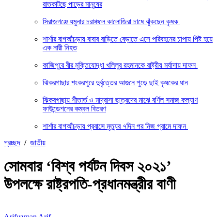
রাতকাটছে পাড়ের মানুষের
সিরাজগঞ্জে যমুনার চরাঞ্চলে কালোজিরা চাষে ঝুঁকছেন কৃষক
শার্শার বাগআঁচড়ায় বাবার বাড়িতে বেড়াতে এসে পরিবহনের চাপায় পিষ্ট হয়ে
এক নারী নিহত
কাজিপুরে বীর মুক্তিযোদ্ধা খলিলুর রহমানকে রাষ্ট্রীয় মর্যাদায় দাফন
ঝিকরগাছার শংকরপুরে দুর্বৃত্তের আগুনে পুড়ে ছাই কৃষকের ধান
ঝিকরগাছায় শীতার্ত ও মাদ্রাসা ছাত্রদের মাঝে বর্ণিল সমাজ কল্যাণ
ফাউন্ডেশনের কম্বল বিতরণ
শার্শার বাগআঁচড়ায় প্রবাসে মৃত্যুর ৭দিন পর নিজ গ্রামে দাফন
প্রচ্ছদ
/
জাতীয়
সোমবার ‘বিশ্ব পর্যটন দিবস ২০২১’
উপলক্ষে রাষ্ট্রপতি-প্রধানমন্ত্রীর বাণী
Arifuzman Arif