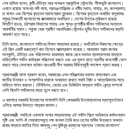
শেখ হাসিনা বলেন, কৃষ্টি-ঐতিহ্য আর অপরূপ প্রাকৃতিক সৌন্দর্যের লীলাভূমি বাংলাদেশ।
এখানে রয়েছে অসংখ্য নদী নালা, প্রতœতাত্ত্বিক ও ধর্মীয় স্থান, পাহাড়, বন, জলপ্রপাত,
চা বাগান এবং বিশ্বের বৃহত্তম ম্যানগ্রোভ সুন্দরবন। বিশ্বের বৃহত্তম অবারিত বালুকাময়
সমুদ্র সৈকতটি বাংলাদেশের কক্সবাজারে অবস্থিত। দেশের উত্তর-পূর্বাঞ্চলে রয়েছে
বিস্তীর্ণ হাওড়, চট্টগ্রাম বিভাগের পাহাড় এবং ক্ষুদ্র নৃগোষ্ঠীর জীবন পর্যটকদের অন্যতম
আকর্ষণীয় স্থান। সবুজে ঘেরা গ্রামীণ নয়নাভিরাম সৌন্দর্যও ছুটির দিনে পর্যটকদের বাড়তি
আকর্ষণ হতে পারে।
তিনি বলেন, বাংলাদেশে পর্যটনের বিশাল সম্ভাবনা রয়েছে। অর্থনৈতিক বিকাশের ক্ষেত্রে
এই শিল্প একটি গুরুত্বপূর্ণ খাত হিসেবে আত্মপ্রকাশ করেছে। আবহমান গ্রাম বাংলার
সংস্কৃতি, ঐতিহ্য এবং পরিবেশগত ভারসাম্য বজায় রেখে যথাযথ ব্যবস্থাপনার মাধ্যমে
দায়িত্বশীল পর্যটন কার্যক্রম পরিচালনা করতে এবং এর সুফল যাতে স্থানীয় জনগোষ্ঠী ভোগ
করতে পারে সেলক্ষ্যে বর্তমান আওয়ামী লীগ সরকার বিভিন্নমুখী পদক্ষেপ গ্রহণ করছে।
প্রধানমন্ত্রী আশা প্রকাশ করেন, সরকারের এসব পরিকল্পনার যথাযথ বাস্তবায়ন এবং
জাতীয় উন্নয়ন ও অগ্রগতির ধারাকে অব্যাহত রাখতে সবাই নিষ্ঠা ও আন্তরিকতার সাথে
দায়িত্ব পালন করবেন। টেলিভিশন, বেতার এবং ডিজিটাল মাধ্যমে পর্যটন কেন্দ্র সম্পর্কে
দেশি বিদেশি পর্যটকদের কাছে তুলে ধরতে হবে।
এ ব্যাপারে সরকারি উদ্যোগের পাশাপাশি তিনি বেসরকারি উদ্যোক্তাদের স্বতস্ফূর্তভাবে
এগিয়ে আসার উদাত্ত আহ্বান জানান।
প্রধানমন্ত্রী সবাইকে একসঙ্গে অপার সম্ভাবনাময় এই পর্যটন শিল্পে অধিকতর কর্মসংস্থান
সৃষ্টি এবং সংশি¬ষ্ট সেবাখাতসমূহে দক্ষ জনবল তৈরি করে দেশের সার্বিক উন্নয়নে অবদান
রাখার মাধ্যমে জাতির পিতা বঙ্গবন্ধু শেখ মুজিবুর রহমানের স্বপ্নের ‘সোনার বাংলাদেশ’