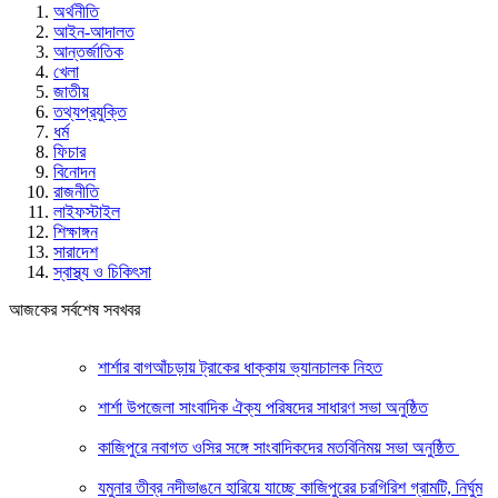
অর্থনীতি
আইন-আদালত
আন্তর্জাতিক
খেলা
জাতীয়
তথ্যপ্রযুক্তি
ধর্ম
ফিচার
বিনোদন
রাজনীতি
লাইফস্টাইল
শিক্ষাঙ্গন
সারাদেশ
স্বাস্থ্য ও চিকিৎসা
আজকের সর্বশেষ সবখবর
শার্শার বাগআঁচড়ায় ট্রাকের ধাক্কায় ভ্যানচালক নিহত
শার্শা উপজেলা সাংবাদিক ঐক্য পরিষদের সাধারণ সভা অনুষ্ঠিত
কাজিপুরে নবাগত ওসির সঙ্গে সাংবাদিকদের মতবিনিময় সভা অনুষ্ঠিত
যমুনার তীব্র নদীভাঙনে হারিয়ে যাচ্ছে কাজিপুরের চরগিরিশ গ্রামটি, নির্ঘুম