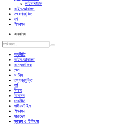
লাইফস্টাইল
আইন-আদালত
তথ্যপ্রযুক্তি
ধর্ম
শিক্ষাঙ্গন
অন্যান্য
অর্থনীতি
আইন-আদালত
আন্তর্জাতিক
খেলা
জাতীয়
তথ্যপ্রযুক্তি
ধর্ম
ফিচার
বিনোদন
রাজনীতি
লাইফস্টাইল
শিক্ষাঙ্গন
সারাদেশ
স্বাস্থ্য ও চিকিৎসা