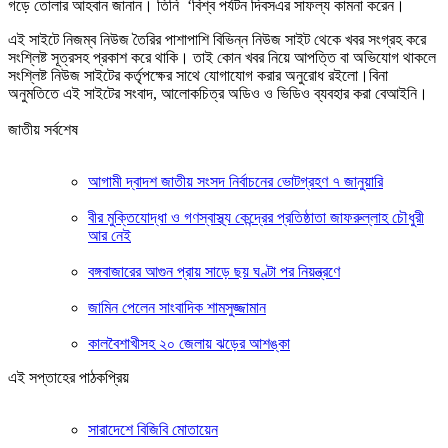
গড়ে তোলার আহবান জানান। তিনি ‘বিশ্ব পর্যটন দিবসএর সাফল্য কামনা করেন।
এই সাইটে নিজম্ব নিউজ তৈরির পাশাপাশি বিভিন্ন নিউজ সাইট থেকে খবর সংগ্রহ করে
সংশ্লিষ্ট সূত্রসহ প্রকাশ করে থাকি। তাই কোন খবর নিয়ে আপত্তি বা অভিযোগ থাকলে
সংশ্লিষ্ট নিউজ সাইটের কর্তৃপক্ষের সাথে যোগাযোগ করার অনুরোধ রইলো।বিনা
অনুমতিতে এই সাইটের সংবাদ, আলোকচিত্র অডিও ও ভিডিও ব্যবহার করা বেআইনি।
জাতীয় সর্বশেষ
আগামী দ্বাদশ জাতীয় সংসদ নির্বাচনের ভোটগ্রহণ ৭ জানুয়ারি
বীর মুক্তিযোদ্ধা ও গণস্বাস্থ্য কেন্দ্রের প্রতিষ্ঠাতা জাফরুল্লাহ চৌধুরী
আর নেই
বঙ্গবাজারের আগুন প্রায় সাড়ে ছয় ঘণ্টা পর নিয়ন্ত্রণে
জামিন পেলেন সাংবাদিক শামসুজ্জামান
কালবৈশাখীসহ ২০ জেলায় ঝড়ের আশঙ্কা
এই সপ্তাহের পাঠকপ্রিয়
সারাদেশে বিজিবি মোতায়েন