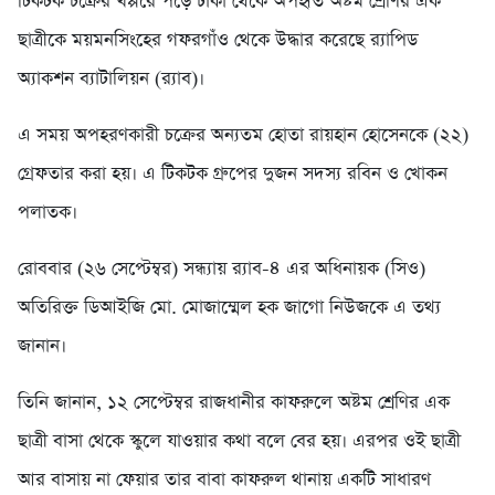
টিকটক চক্রের খপ্পরে পড়ে ঢাকা থেকে অপহৃত অষ্টম শ্রেণির এক
ছাত্রীকে ময়মনসিংহের গফরগাঁও থেকে উদ্ধার করেছে র‌্যাপিড
অ্যাকশন ব্যাটালিয়ন (র‌্যাব)।
এ সময় অপহরণকারী চক্রের অন্যতম হোতা রায়হান হোসেনকে (২২)
গ্রেফতার করা হয়। এ টিকটক গ্রুপের দুজন সদস্য রবিন ও খোকন
পলাতক।
রোববার (২৬ সেপ্টেম্বর) সন্ধ্যায় র‌্যাব-৪ এর অধিনায়ক (সিও)
অতিরিক্ত ডিআইজি মো. মোজাম্মেল হক জাগো নিউজকে এ তথ্য
জানান।
তিনি জানান, ১২ সেপ্টেম্বর রাজধানীর কাফরুলে অষ্টম শ্রেণির এক
ছাত্রী বাসা থেকে স্কুলে যাওয়ার কথা বলে বের হয়। এরপর ওই ছাত্রী
আর বাসায় না ফেয়ার তার বাবা কাফরুল থানায় একটি সাধারণ