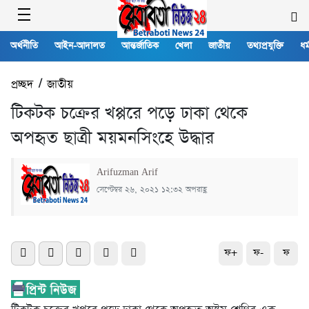
অর্থনীতি
আইন-আদালত
আন্তর্জাতিক
খেলা
জাতীয়
তথ্যপ্রযুক্তি
ধর্
প্রচ্ছদ
/
জাতীয়
টিকটক চক্রের খপ্পরে পড়ে ঢাকা থেকে
অপহৃত ছাত্রী ময়মনসিংহে উদ্ধার
Arifuzman Arif
সেপ্টেম্বর ২৬, ২০২১ ১২:৩২ অপরাহ্ণ
ফ+
ফ-
ফ