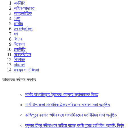
অর্থনীতি
আইন-আদালত
আন্তর্জাতিক
খেলা
জাতীয়
তথ্যপ্রযুক্তি
ধর্ম
ফিচার
বিনোদন
রাজনীতি
লাইফস্টাইল
শিক্ষাঙ্গন
সারাদেশ
স্বাস্থ্য ও চিকিৎসা
আজকের সর্বশেষ সবখবর
শার্শার বাগআঁচড়ায় ট্রাকের ধাক্কায় ভ্যানচালক নিহত
শার্শা উপজেলা সাংবাদিক ঐক্য পরিষদের সাধারণ সভা অনুষ্ঠিত
কাজিপুরে নবাগত ওসির সঙ্গে সাংবাদিকদের মতবিনিময় সভা অনুষ্ঠিত
যমুনার তীব্র নদীভাঙনে হারিয়ে যাচ্ছে কাজিপুরের চরগিরিশ গ্রামটি, নির্ঘুম