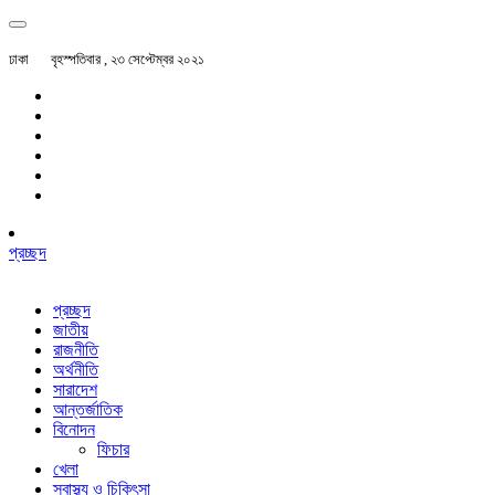
ঢাকা
বৃহস্পতিবার , ২৩ সেপ্টেম্বর ২০২১
প্রচ্ছদ
প্রচ্ছদ
জাতীয়
রাজনীতি
অর্থনীতি
সারাদেশ
আন্তর্জাতিক
বিনোদন
ফিচার
খেলা
স্বাস্থ্য ও চিকিৎসা