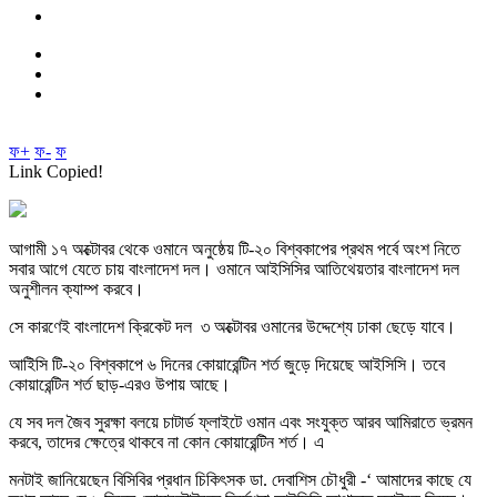
ফ+
ফ-
ফ
Link Copied!
আগামী ১৭ অক্টোবর থেকে ওমানে অনুষ্ঠেয় টি-২০ বিশ্বকাপের প্রথম পর্বে অংশ নিতে
সবার আগে যেতে চায় বাংলাদেশ দল। ওমানে আইসিসির আতিথেয়তার বাংলাদেশ দল
অনুশীলন ক্যাম্প করবে।
সে কারণেই বাংলাদেশ ক্রিকেট দল ৩ অক্টোবর ওমানের উদ্দেশ্যে ঢাকা ছেড়ে যাবে।
আইিসি টি-২০ বিশ্বকাপে ৬ দিনের কোয়ারেন্টিন শর্ত জুড়ে দিয়েছে আইসিসি। তবে
কোয়ারেন্টিন শর্ত ছাড়-এরও উপায় আছে।
যে সব দল জৈব সুরক্ষা বলয়ে চাটার্ড ফ্লাইটে ওমান এবং সংযুক্ত আরব আমিরাতে ভ্রমন
করবে, তাদের ক্ষেত্রে থাকবে না কোন কোয়ারেন্টিন শর্ত। এ
মনটাই জানিয়েছেন বিসিবির প্রধান চিকিৎসক ডা. দেবাশিস চৌধুরী -‘ আমাদের কাছে যে