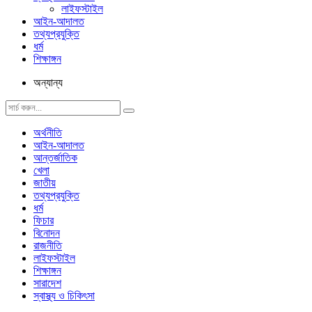
লাইফস্টাইল
আইন-আদালত
তথ্যপ্রযুক্তি
ধর্ম
শিক্ষাঙ্গন
অন্যান্য
অর্থনীতি
আইন-আদালত
আন্তর্জাতিক
খেলা
জাতীয়
তথ্যপ্রযুক্তি
ধর্ম
ফিচার
বিনোদন
রাজনীতি
লাইফস্টাইল
শিক্ষাঙ্গন
সারাদেশ
স্বাস্থ্য ও চিকিৎসা