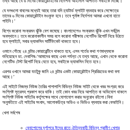
তথ্য আছে যে ৬ দিনের কোয়ারেন্টাইনের নির্দেশনা আইসিসি আপাতত সবাইকে দিচ্ছে।
যে দলগুলো বাবলের মধ্যেই আছে তারা যদি চ্যাটার্ড ফ্লাইট ব্যবহার করে সেক্ষেত্রে
তাদের ৬ দিনের কোয়ারেন্টাইন মওকুফ হবে। তবে পূর্নাঙ্গ নির্দেশনা আমরা এখনো হাতে
পাইনি।’
বিশ্বে করোনা সংক্রমন ঝুঁকি বেশ কমেছে। বাংলাদেশেও সংক্রমন ঝুঁকি এখন সর্বনিন্ম
অবস্থানে। তবে করোনাকালীন সময় বলে করোনা পরীক্ষায় নেগেটিভ রিপোর্ট নিয়ে উঠতে
হবে ফ্লাইটে, সবার ভ্যাকসিন সার্টিফিকেট থাকতে হবে।
ওমানে পৌছে ২৪ ঘন্টার কোয়ারেন্টিনে থাকতে হবে, এসব শর্তের কথা গণমাধ্যমকে
শুনিয়েছেন ডা. দেবাশিষ-‘আমাদের কাছে এখন পর্যন্ত যে তথ্য আছে, এখান থেকে করোনা
নেগেটিভ টেস্ট রিপোর্ট নিয়ে যেতে হবে, সবাইকে ভ্যাকসিন নিতে হবে।
এরপর ওখানে আমরা যতটুকু জানি ২৪ ঘন্টার একটা কোয়ারেন্টাইন প্রিরিয়ডের কথা বলা
আছে।’
এই সাইটে নিজম্ব নিউজ তৈরির পাশাপাশি বিভিন্ন নিউজ সাইট থেকে খবর সংগ্রহ করে
সংশ্লিষ্ট সূত্রসহ প্রকাশ করে থাকি। তাই কোন খবর নিয়ে আপত্তি বা অভিযোগ থাকলে
সংশ্লিষ্ট নিউজ সাইটের কর্তৃপক্ষের সাথে যোগাযোগ করার অনুরোধ রইলো।বিনা
অনুমতিতে এই সাইটের সংবাদ, আলোকচিত্র অডিও ও ভিডিও ব্যবহার করা বেআইনি।
খেলা সর্বশেষ
বেনাপোলের দূর্গাপুরে ঈদের রাতে ঐতিহ্যবাহী বিভিন্ন গ্রামীণ খেলার