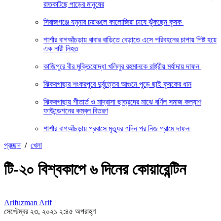
রাতকাটছে পাড়ের মানুষের
সিরাজগঞ্জে যমুনার চরাঞ্চলে কালোজিরা চাষে ঝুঁকছেন কৃষক
শার্শার বাগআঁচড়ায় বাবার বাড়িতে বেড়াতে এসে পরিবহনের চাপায় পিষ্ট হয়ে
এক নারী নিহত
কাজিপুরে বীর মুক্তিযোদ্ধা খলিলুর রহমানকে রাষ্ট্রীয় মর্যাদায় দাফন
ঝিকরগাছার শংকরপুরে দুর্বৃত্তের আগুনে পুড়ে ছাই কৃষকের ধান
ঝিকরগাছায় শীতার্ত ও মাদ্রাসা ছাত্রদের মাঝে বর্ণিল সমাজ কল্যাণ
ফাউন্ডেশনের কম্বল বিতরণ
শার্শার বাগআঁচড়ায় প্রবাসে মৃত্যুর ৭দিন পর নিজ গ্রামে দাফন
প্রচ্ছদ
/
খেলা
টি-২০ বিশ্বকাপে ৬ দিনের কোয়ারেন্টিন
Arifuzman Arif
সেপ্টেম্বর ২৩, ২০২১ ২:৪৫ অপরাহ্ণ