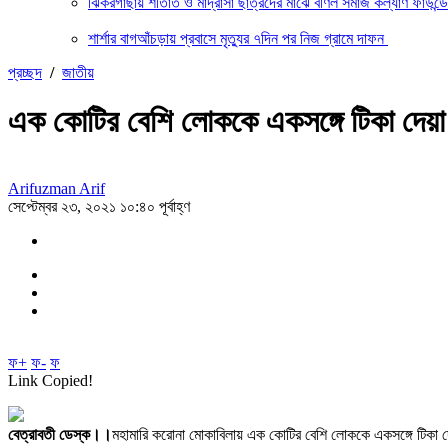
ঝিকরগাছায় শীতার্ত ও মাদ্রাসা ছাত্রদের মাঝে বর্ণিল সমাজ কল্যাণ ফাউন্
শার্শার বাগআঁচড়ায় প্রবাসে মৃত্যুর ৭দিন পর নিজ গ্রামে দাফন
প্রচ্ছদ
/
জাতীয়
এক কোটির বেশি লোককে একসঙ্গে টিকা দেয়া হবে
Arifuzman Arif
সেপ্টেম্বর ২৩, ২০২১ ১০:৪০ পূর্বাহ্ণ
ফ+
ফ-
ফ
Link Copied!
বেত্রাবতী ডেস্ক।।
মহামারি করোনা মোকাবিলায় এক কোটির বেশি লোককে একসঙ্গে টিকা দেয়