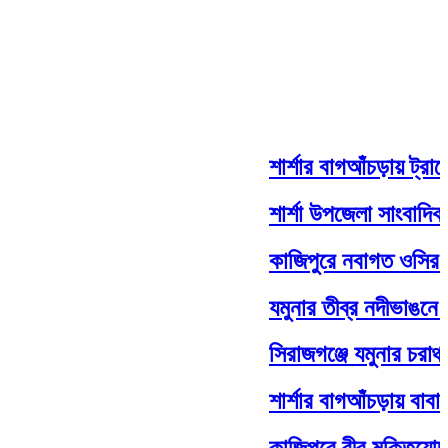
শার্শার বাগআঁচড়ায় ট্রাকে
শার্শা উপজেলা সাংবাদিক ঐ
কাজিপুরে নবাগত ওসির সঙ্গ
যমুনার তীব্র নদীভাঙনে হার
সিরাজগঞ্জে যমুনার চরাঞ্চ
শার্শার বাগআঁচড়ায় বাবার 