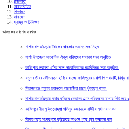
রাজনীতি
লাইফস্টাইল
শিক্ষাঙ্গন
সারাদেশ
স্বাস্থ্য ও চিকিৎসা
আজকের সর্বশেষ সবখবর
শার্শার বাগআঁচড়ায় ট্রাকের ধাক্কায় ভ্যানচালক নিহত
শার্শা উপজেলা সাংবাদিক ঐক্য পরিষদের সাধারণ সভা অনুষ্ঠিত
কাজিপুরে নবাগত ওসির সঙ্গে সাংবাদিকদের মতবিনিময় সভা অনুষ্ঠিত
যমুনার তীব্র নদীভাঙনে হারিয়ে যাচ্ছে কাজিপুরের চরগিরিশ গ্রামটি, নির্ঘুম
সিরাজগঞ্জে যমুনার চরাঞ্চলে কালোজিরা চাষে ঝুঁকছেন কৃষক
শার্শার বাগআঁচড়ায় বাবার বাড়িতে বেড়াতে এসে পরিবহনের চাপায় পিষ্ট হয়ে
কাজিপুরে বীর মুক্তিযোদ্ধা খলিলুর রহমানকে রাষ্ট্রীয় মর্যাদায় দাফন
ঝিকরগাছার শংকরপুরে দুর্বৃত্তের আগুনে পুড়ে ছাই কৃষকের ধান