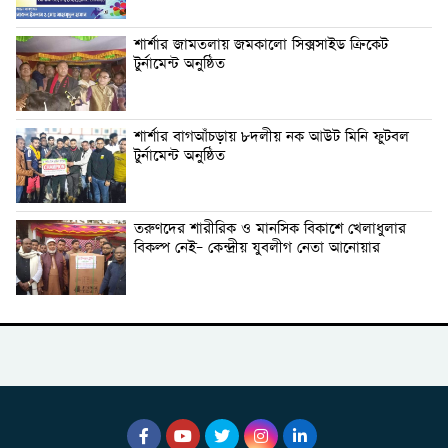
শার্শার জামতলায় জমকালো সিক্সসাইড ক্রিকেট
টুর্নামেন্ট অনুষ্ঠিত
শার্শার বাগআঁচড়ায় ৮দলীয় নক আউট মিনি ফুটবল
টুর্নামেন্ট অনুষ্ঠিত
তরুণদের শারীরিক ও মানসিক বিকাশে খেলাধুলার
বিকল্প নেই– কেন্দ্রীয় যুবলীগ নেতা আনোয়ার