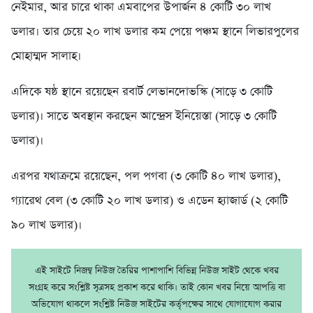
নেইমার, আর চারে থাকা এমবাপের উপার্জন ৪ কোটি ৩০ লাখ
ডলার। তার চেয়ে ২০ লাখ ডলার কম পেয়ে পঞ্চম স্থানে লিভারপুলের
মোহাম্মদ সালাহ।
এদিকে ষষ্ঠ স্থানে রয়েছেন রবার্ট লেভানদোভস্কি (সাড়ে ৩ কোটি
ডলার)। সাতে অবস্থান করছেন আন্দ্রেস ইনিয়েস্তা (সাড়ে ৩ কোটি
ডলার)।
এরপর যথাক্রমে রয়েছেন, পল পগবা (৩ কোটি ৪০ লাখ ডলার),
গ্যারেথ বেল (৩ কোটি ২০ লাখ ডলার) ও এডেন হ্যাজার্ড (২ কোটি
৯০ লাখ ডলার)।
এই সাইটে নিজম্ব নিউজ তৈরির পাশাপাশি বিভিন্ন নিউজ সাইট থেকে খবর
সংগ্রহ করে সংশ্লিষ্ট সূত্রসহ প্রকাশ করে থাকি। তাই কোন খবর নিয়ে আপত্তি বা
অভিযোগ থাকলে সংশ্লিষ্ট নিউজ সাইটের কর্তৃপক্ষের সাথে যোগাযোগ করার