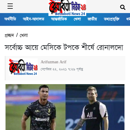
অর্থনীতি
আইন-আদালত
আন্তর্জাতিক
খেলা
জাতীয়
তথ্যপ্রযুক্তি
ধর্
প্রচ্ছদ
/
খেলা
সর্বোচ্চ আয়ে মেসিকে টপকে শীর্ষে রোনালদো
Arifuzman Arif
সেপ্টেম্বর ২২, ২০২১ ৭:২৬ পূর্বাহ্ণ