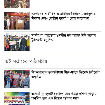
তরুণদের শারীরিক ও মানসিক বিকাশে খেলাধুলার
বিকল্প নেই– কেন্দ্রীয় যুবলীগ নেতা আনোয়ার
শার্শার বাগআঁচড়ায় ৮দলীয় নক আউট মিনি ফুটবল
টুর্নামেন্ট অনুষ্ঠিত
এই সপ্তাহের পাঠকপ্রিয়
ঝিকরগাছার কুলবাড়ীয়ায় সিক্স-সাইড ক্রিকেট টুর্নামেন্ট
অনুষ্ঠিত
আগামী ৮ জুলাই বেনাপোলের গয়ড়া দক্ষিণ পাড়ায়
অনুষ্ঠিত হবে এক বিশাল ফুটবল ম্যাচ