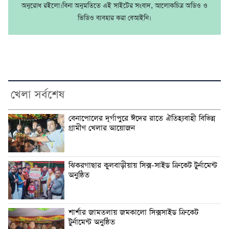
অনুরোধ রইলো।বিনা অনুমতিতে এই সাইটের সংবাদ, আলোকচিত্র অডিও ও
ভিডিও ব্যবহার করা বেআইনি।
খেলা সর্বশেষ
বেনাপোলের দূর্গাপুরে ঈদের রাতে ঐতিহ্যবাহী বিভিন্ন
গ্রামীণ খেলার আয়োজন
ঝিকরগাছার কুলবাড়ীয়ায় সিক্স-সাইড ক্রিকেট টুর্নামেন্ট
অনুষ্ঠিত
শার্শার জামতলায় জমকালো সিক্সসাইড ক্রিকেট
টুর্নামেন্ট অনুষ্ঠিত