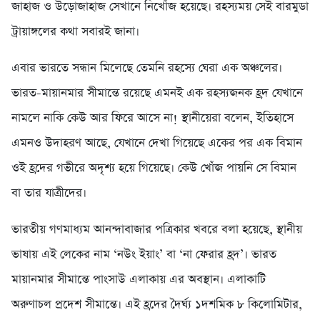
জাহাজ ও উড়োজাহাজ সেখানে নিখোঁজ হয়েছে। রহস্যময় সেই বারমুডা
ট্রায়াঙ্গলের কথা সবারই জানা।
এবার ভারতে সন্ধান মিলেছে তেমনি রহস্যে ঘেরা এক অঞ্চলের।
ভারত-মায়ানমার সীমান্তে রয়েছে এমনই এক রহস্যজনক হ্রদ যেখানে
নামলে নাকি কেউ আর ফিরে আসে না! স্থানীয়েরা বলেন, ইতিহাসে
এমনও উদাহরণ আছে, যেখানে দেখা গিয়েছে একের পর এক বিমান
ওই হ্রদের গভীরে অদৃশ্য হয়ে গিয়েছে। কেউ খোঁজ পায়নি সে বিমান
বা তার যাত্রীদের।
ভারতীয় গণমাধ্যম আনন্দাবাজার পত্রিকার খবরে বলা হয়েছে, স্থানীয়
ভাষায় এই লেকের নাম ‘নউং ইয়াং’ বা ‘না ফেরার হ্রদ’। ভারত
মায়ানমার সীমান্তে পাংসাউ এলাকায় এর অবস্থান। এলাকাটি
অরুণাচল প্রদেশ সীমান্তে। এই হ্রদের দৈর্ঘ্য ১দশমিক ৮ কিলোমিটার,