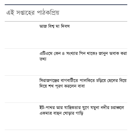
এই সপ্তাহের পাঠকপ্রিয়
আজ বিশ্ব মা দিবস
এটিএমে কেন ৪ সংখ্যার পিন থাকে? জানুন অবাক করা
তথ্য
সিরাজগঞ্জের বাগবার্টীতে পালকিতে চড়িয়ে ছেলের বিয়ে
দিয়ে শখ পূরণ করলেন বাবা
ইট-পাথর আর যান্ত্রিকতার যুগে যমুনা নদীর চরাঞ্চলে
একমাত্র বাহন ঘোড়ার গাড়ি