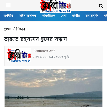
অর্থনীতি
আইন-আদালত
আন্তর্জাতিক
খেলা
জাতীয়
তথ্যপ্রযুক্তি
ধর্
প্রচ্ছদ
/
ফিচার
ভারতে রহস্যময় হ্রদের সন্ধান
Arifuzman Arif
সেপ্টেম্বর ২০, ২০২১ ১১:০৩ পূর্বাহ্ণ