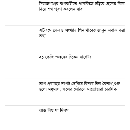
সিরাজগঞ্জের বাগবার্টীতে পালকিতে চড়িয়ে ছেলের বিয়ে
দিয়ে শখ পূরণ করলেন বাবা
এটিএমে কেন ৪ সংখ্যার পিন থাকে? জানুন অবাক করা
তথ্য
২১ কেজি ওজনের চিকেন নাগেট!
তাপ প্রবাহের দাপট দেখিয়ে বিদায় নিল বৈশাখ,শুরু
হলো মধুমাস, ফলের সৌরভে মাতোয়ারা চারদিক
আজ বিশ্ব মা দিবস