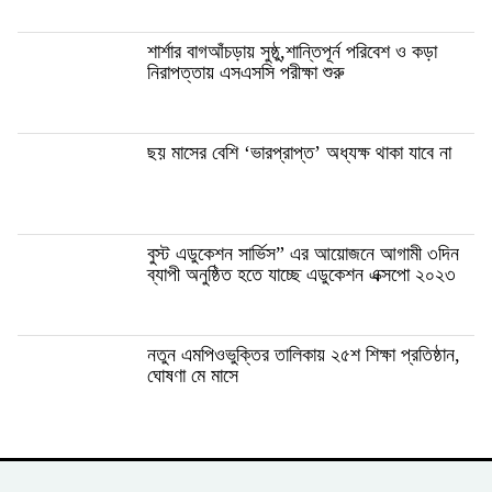
শার্শার বাগআঁচড়ায় সুষ্ঠু,শান্তিপূর্ন পরিবেশ ও কড়া
নিরাপত্তায় এসএসসি পরীক্ষা শুরু
ছয় মাসের বেশি ‘ভারপ্রাপ্ত’ অধ্যক্ষ থাকা যাবে না
বুস্ট এডুকেশন সার্ভিস” এর আয়োজনে আগামী ৩দিন
ব্যাপী অনুষ্ঠিত হতে যাচ্ছে এডুকেশন এক্সপো ২০২৩
নতুন এমপিওভুক্তির তালিকায় ২৫শ শিক্ষা প্রতিষ্ঠান,
ঘোষণা মে মাসে